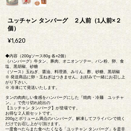
ユッチャン タンバーグ ２人前（1人前×２
個）
¥1,620
◆内容（200gソース80g 各×2個）
（ハンバーグ）牛タン、豚肉、オニオンソテー、パン粉、卵、食
塩、黒胡椒、砂糖
（ソース）玉ねぎ、醤油、料理酒、みりん、酢、砂糖、黒胡椒
※ 発送商品に卵・玉ねぎはつきません。お好みで一緒にお召し上
がり下さい。
※ 冷凍にて発送いたします。
タンの肉肉しい食感をハンバーグにした『焼肉・冷麺 ユッチャ
ン。』で売り切れ続出の
【ユッチャン タンバーグ】が登場です。
お得な２人前セットです。
200gとボリューム満点のハンバーグ。解凍してフライパンで焼く
だけでお召し上がり頂けます。
一度食べたらまた食べたくなる「ユッチャン タンバーグ」を是非